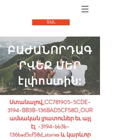
ՏԱԼ
ԲԱԺԱՆՈՐԴԱԳ
ՐՎԵՔ ՄԵՐ
էլփոստին:
Ստանալով
_CC781905-5CDE-
3194-BB3B-136BAD5CF58D_OUR
ամսական լրատուներ եւ այլ
էլ. -3194-bb3b-
136bad5cf58d_stories և կարևոր