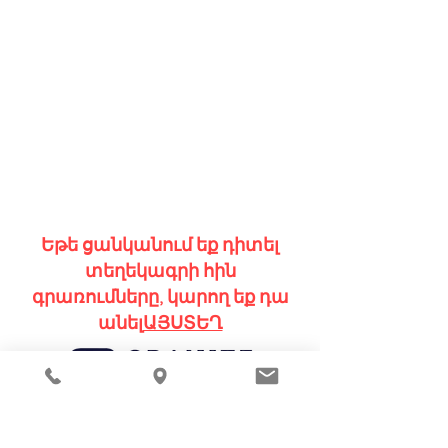
Եթե ցանկանում եք դիտել
տեղեկագրի հին
գրառումները, կարող եք դա
անել
ԱՅՍՏԵՂ
ՏԱԼ