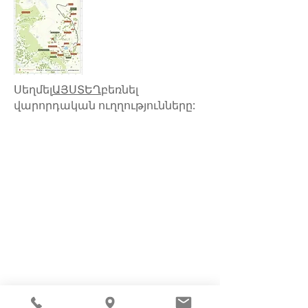
Սեղմել
ԱՅՍՏԵՂ
բեռնել
վարորդական ուղղությունները: