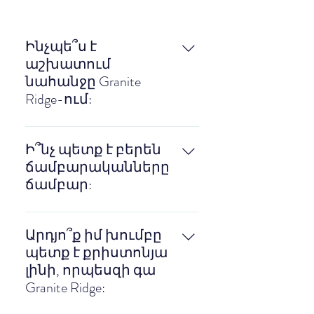
Ինչպե՞ս է
աշխատում
նահանջը Granite
Ridge-ում:
Հիանալի հարց:Մենք
լիարժեք սպասարկվող
Ի՞նչ պետք է բերեն
նահանջի
ճամբարականները
հաստատություն և
ճամբար:
ճամբար ենք: Այսինքն՝
դուք բերում եք
Նույնիսկ եթե չափահաս
ծրագրավորումը և
ես, դու դեռ ճամբարական
Արդյո՞ք իմ խումբը
մարդկանց, իսկ մենք
ես մեր աչքերում: Խնդրում
պետք է քրիստոնյա
տրամադրում ենք
ենք ներբեռնել մեր «Camper
լինի, որպեսզի գա
մնացածը: (սնունդ,
Checklist» փաստաթուղթը.
Granite Ridge:
կացարաններ, խաղեր և
ԱՅՍՏԵՂ