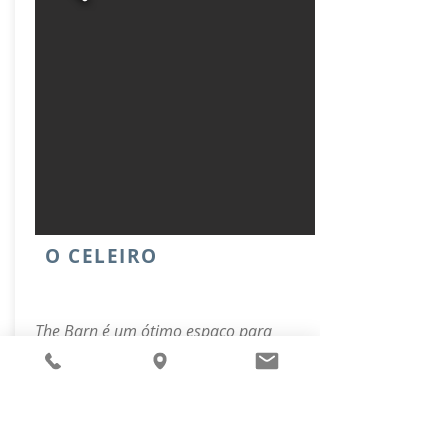
O CELEIRO
The Barn é um ótimo espaço para
reuniões internas para grupos maiores.
Pode acomodar 120 pessoas em
assentos de estádio ou 60 pessoas em
configuração de conferência.